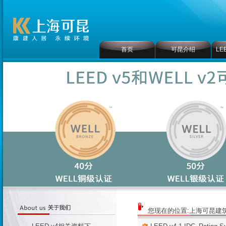
首页
可昆介绍
LE
您现在的位置:
上海可昆建